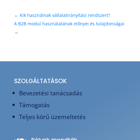
←
Kik használnak vállalatirányítási rendszert?
A B2B modul használatának előnyei és tulajdonságai
→
SZOLGÁLTATÁSOK
Bevezetési tanácsadás
Támogatás
Teljes körű üzemeltetés
Rólunk mondták