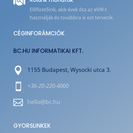

Előfizetőink, akik évek óta az eVIR-t
használják és továbbra is ezt tervezik.
CÉGINFORÁMCIÓK
BC.HU INFORMATIKAI KFT.

1155 Budapest, Wysocki utca 3.

+36-20-220-4000

hello@bc.hu
GYORSLINKEK