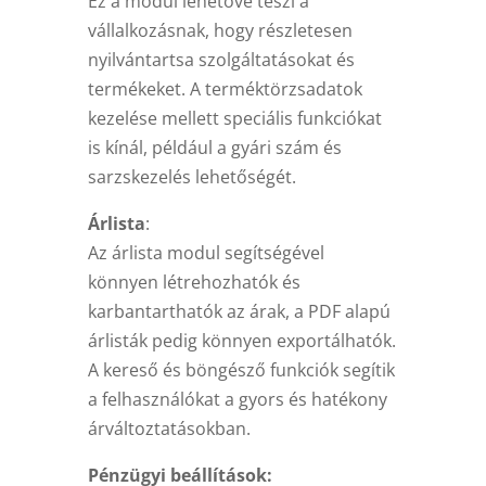
Ez a modul lehetővé teszi a
vállalkozásnak, hogy részletesen
nyilvántartsa szolgáltatásokat és
termékeket. A terméktörzsadatok
kezelése mellett speciális funkciókat
is kínál, például a gyári szám és
sarzskezelés lehetőségét.
Árlista
:
Az árlista modul segítségével
könnyen létrehozhatók és
karbantarthatók az árak, a PDF alapú
árlisták pedig könnyen exportálhatók.
A kereső és böngésző funkciók segítik
a felhasználókat a gyors és hatékony
árváltoztatásokban.
Pénzügyi beállítások: