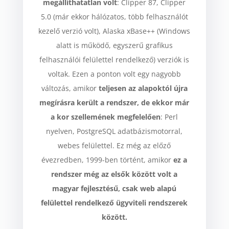
megállíthatatlan volt
: Clipper 87, Clipper
5.0 (már ekkor hálózatos, több felhasználót
kezelő verzió volt), Alaska xBase++ (Windows
alatt is működő, egyszerű grafikus
felhasználói felülettel rendelkező) verziók is
voltak. Ezen a ponton volt egy nagyobb
változás, amikor
teljesen az alapoktól újra
megírásra került a rendszer, de ekkor már
a kor szellemének megfelelően
: Perl
nyelven, PostgreSQL adatbázismotorral,
webes felülettel. Ez még az előző
évezredben, 1999-ben történt, amikor
ez a
rendszer még az elsők között volt a
magyar fejlesztésű, csak web alapú
felülettel rendelkező ügyviteli rendszerek
között.