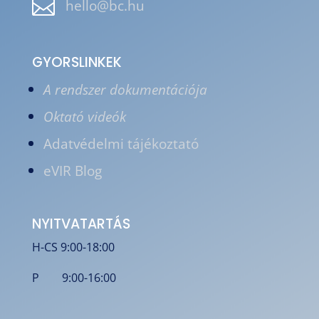

hello@bc.hu
GYORSLINKEK
A rendszer dokumentációja
Oktató videók
Adatvédelmi tájékoztató
eVIR Blog
NYITVATARTÁS
H-CS 9:00-18:00
P 9:00-16:00