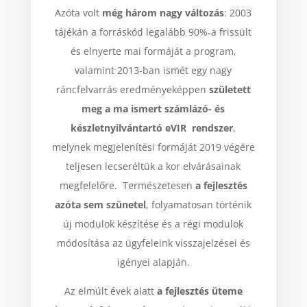
Azóta volt
még három nagy változás
: 2003
tájékán a forráskód legalább 90%-a frissült
és elnyerte mai formáját a program,
valamint 2013-ban ismét egy nagy
ráncfelvarrás eredményeképpen
született
meg a ma ismert számlázó- és
készletnyilvántartó eVIR rendszer
,
melynek megjelenítési formáját 2019 végére
teljesen lecseréltük a kor elvárásainak
megfelelőre. Természetesen
a fejlesztés
azóta sem szünetel
, folyamatosan történik
új modulok készítése és a régi modulok
módosítása az ügyfeleink visszajelzései és
igényei alapján.
Az elmúlt évek alatt
a fejlesztés üteme