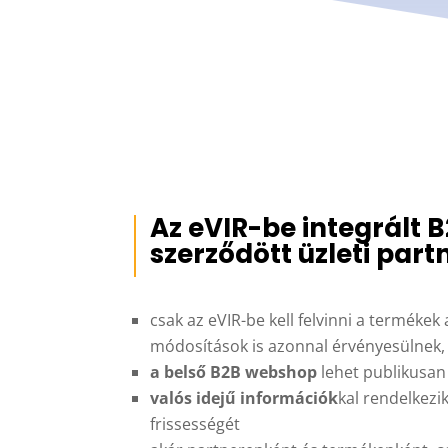
Az eVIR-be integrált 
szerződött üzleti part
csak az eVIR-be kell felvinni a terméke
módosítások is azonnal érvényesülnek, l
a belső B2B webshop
lehet publikusan 
valós idejű információk
kal rendelkezi
frissességét