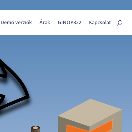
Demó verziók
Árak
GINOP322
Kapcsolat