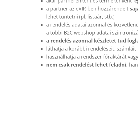
akár partnerenként és termékenként
e
a partner az eVIR-ben hozzárendelt
saj
lehet tüntetni (pl. listaár, stb.)
a rendelés adatai azonnal és közvetlen
a többi B2C webshop adatai szinkroniz
a rendelés azonnal készletet tud fogl
láthatja a korábbi rendeléseit, számláit i
használhatja a rendszer főraktárát vagy 
nem csak rendelést lehet feladni,
hane