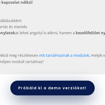
 kapcsolat nélkül
táblázatként
artás és mentés
onylatok
at lehet angolul is elérni, hanem a
kezelőfelület ny
Nézd meg részletesen
mit tartalmaznak a modulok
, melyik 
milyen modult tartalmaz!
Próbáld ki a demo verziókat!