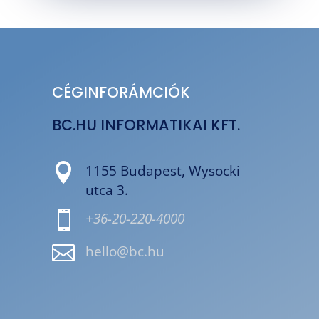
CÉGINFORÁMCIÓK
BC.HU INFORMATIKAI KFT.

1155 Budapest, Wysocki
utca 3.

+36-20-220-4000

hello@bc.hu