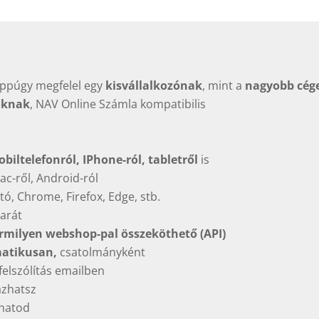
éppúgy megfelel egy
kisvállalkozónak
, mint a
nagyobb cég
yoknak
, NAV Online Számla kompatibilis
biltelefonról, IPhone-ról, tabletről
is
c-ről, Android-ról
, Chrome, Firefox, Edge, stb.
barát
rmilyen webshop-pal összeköthető (API)
matikusan,
csatolmányként
felszólítás emailben
ázhatsz
lhatod