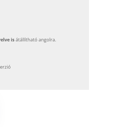
elve is
átállítható angolra.
verzió