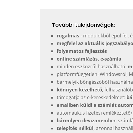
További tulajdonságok:
rugalmas
- modulokból épül fel, 
megfelel az aktuális jogszabál
folyamatos fejlesztés
online számlázás, e-számla
minden eszközről használható:
mo
platformfüggetlen: Windowsról, Ma
bármelyik böngészőből használható
könnyen kezelhető
, felhasználó
támogatja az e-kereskedelmet:
bá
emailben küldi a számlát auto
automatikus fizetési emlékeztető/
bármilyen devizanem
ben száml
telepítés nélkül
, azonnal haszná