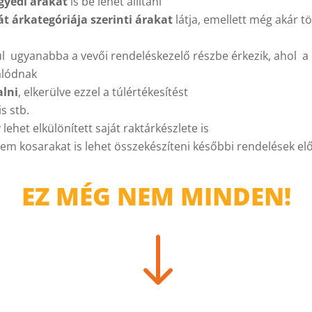
gyedi árakat
is be lehet állítani
át árkategóriája szerinti árakat
látja, emellett még akár tö
ül ugyanabba a vevői rendeléskezelő részbe érkezik, ahol a 
álódnak
alni
, elkerülve ezzel a túlértékesítést
s stb.
lehet elkülönített saját raktárkészlete is
m kosarakat is lehet összekészíteni későbbi rendelések el
EZ MÉG NEM MINDEN!
"