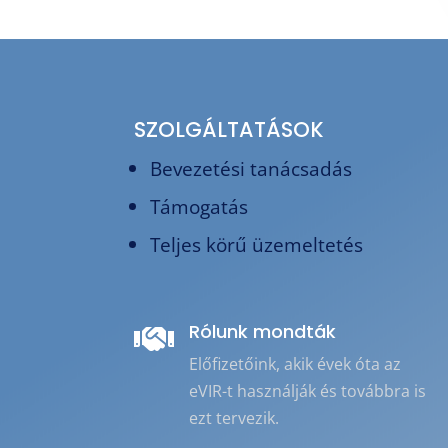
SZOLGÁLTATÁSOK
Bevezetési tanácsadás
Támogatás
Teljes körű üzemeltetés
Rólunk mondták

Előfizetőink, akik évek óta az
eVIR-t használják és továbbra is
ezt tervezik.