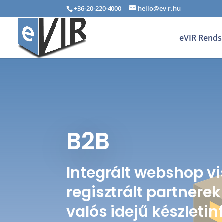
+36-20-220-4000
hello@evir.hu
eVIR Rends
B2B
Integrált webshop v
regisztrált partnerek
valós idejű készleti