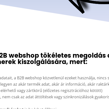
B2B webshop tökéletes megoldás 
nerek kiszolgálására, mert:
k adatait, a B2B webshop közvetlenül ezeket használja, nincs
egyen az akár termék adat, akár ár információ, akár raktárk
elérhető vagy zártkörű (előzetes regisztrációhoz kötött)
k, nem csak az adat áttöltések vagy szinkronizálások gyako