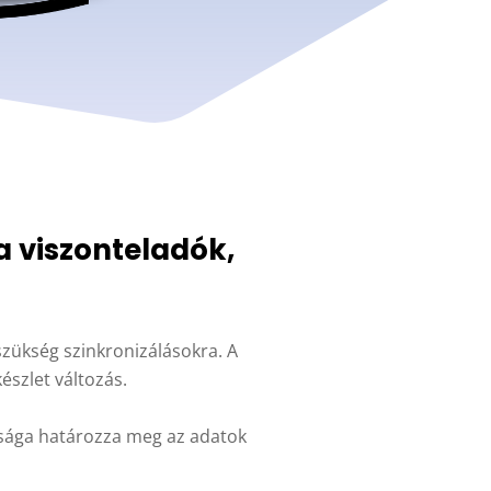
a viszonteladók,
 szükség szinkronizálásokra. A
észlet változás.
risága határozza meg az adatok