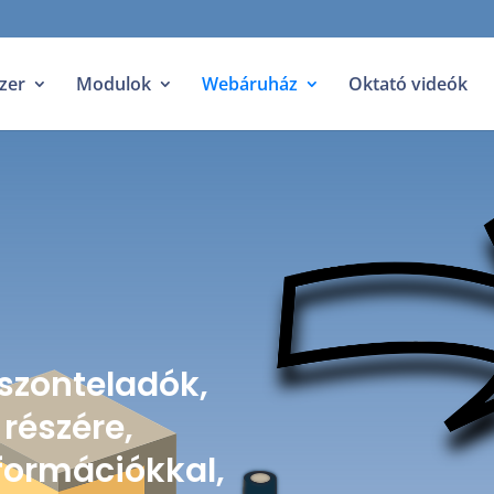
zer
Modulok
Webáruház
Oktató videók
iszonteladók,
 részére,
nformációkkal,