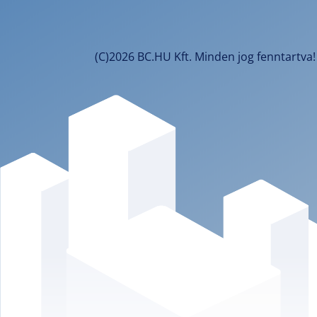
(C)2026 BC.HU Kft. Minden jog fenntartva