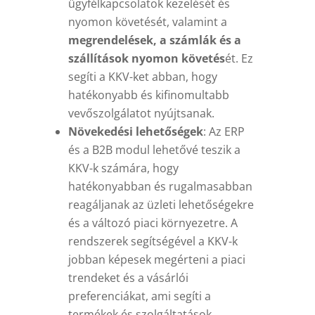
ügyfélkapcsolatok kezelését és
nyomon követését, valamint a
megrendelések, a számlák és a
szállítások nyomon követés
ét. Ez
segíti a KKV-ket abban, hogy
hatékonyabb és kifinomultabb
vevőszolgálatot nyújtsanak.
Növekedési lehetőségek
: Az ERP
és a B2B modul lehetővé teszik a
KKV-k számára, hogy
hatékonyabban és rugalmasabban
reagáljanak az üzleti lehetőségekre
és a változó piaci környezetre. A
rendszerek segítségével a KKV-k
jobban képesek megérteni a piaci
trendeket és a vásárlói
preferenciákat, ami segíti a
termékek és szolgáltatások