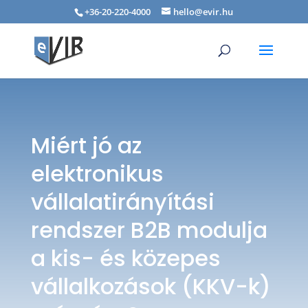
+36-20-220-4000
hello@evir.hu
Miért jó az
elektronikus
vállalatirányítási
rendszer B2B modulja
a kis- és közepes
vállalkozások (KKV-k)