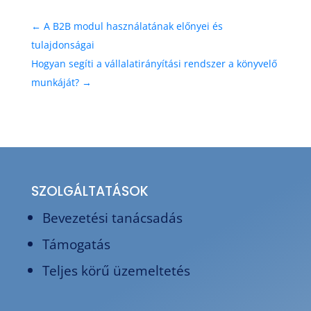
←
A B2B modul használatának előnyei és
tulajdonságai
Hogyan segíti a vállalatirányítási rendszer a könyvelő
munkáját?
→
SZOLGÁLTATÁSOK
Bevezetési tanácsadás
Támogatás
Teljes körű üzemeltetés