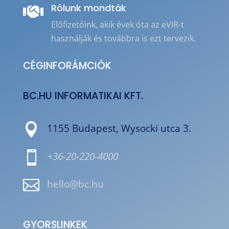
Rólunk mondták

Előfizetőink, akik évek óta az eVIR-t
használják és továbbra is ezt tervezik.
CÉGINFORÁMCIÓK
BC.HU INFORMATIKAI KFT.

1155 Budapest, Wysocki utca 3.

+36-20-220-4000

hello@bc.hu
GYORSLINKEK