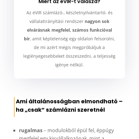
Miért az eVIR-t válaszd?
Az eVIR számlázó-, készletnyilvántartó- és
vállalatirányítási rendszer
nagyon sok
elvárásnak megfelel, számos funkcióval
bír
, amit képtelenség egy oldalon felsorolni,
de mi azért mégis megpróbáljuk a
leglényegesebbeket összeszedni, a teljesség
igénye nélkül.
Ami általánosságban elmondható –
ha „csak” számlázni szeretnél
rugalmas
– modulokból épül fel, éppúgy
megfelel egy kisvállalkozónak, mint a