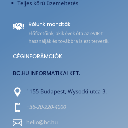
Teljes körű üzemeltetés
Rólunk mondták

Előfizetőink, akik évek óta az eVIR-t
használják és továbbra is ezt tervezik.
CÉGINFORÁMCIÓK
BC.HU INFORMATIKAI KFT.

1155 Budapest, Wysocki utca 3.

+36-20-220-4000

hello@bc.hu