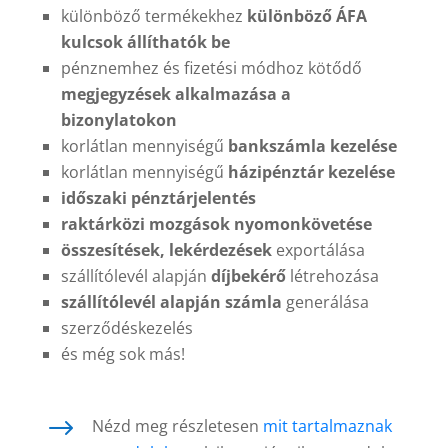
különböző termékekhez
különböző ÁFA
kulcsok állíthatók be
pénznemhez és fizetési módhoz kötődő
megjegyzések alkalmazása a
bizonylatokon
korlátlan mennyiségű
bankszámla kezelése
korlátlan mennyiségű
házipénztár kezelése
időszaki pénztárjelentés
raktárközi mozgások nyomonkövetése
összesítések, lekérdezések
exportálása
szállítólevél alapján
díjbekérő
létrehozása
szállítólevél alapján számla
generálása
szerződéskezelés
és még sok más!
$
Nézd meg részletesen
mit tartalmaznak