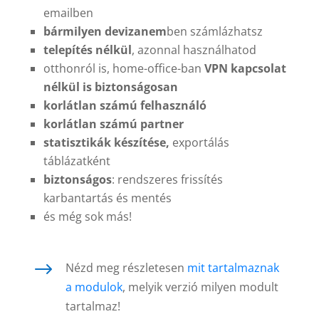
emailben
bármilyen devizanem
ben számlázhatsz
telepítés nélkül
, azonnal használhatod
otthonról is, home-office-ban
VPN kapcsolat
nélkül is biztonságosan
korlátlan számú felhasználó
korlátlan számú partner
statisztikák készítése,
exportálás
táblázatként
biztonságos
: rendszeres frissítés
karbantartás és mentés
és még sok más!
$
Nézd meg részletesen
mit tartalmaznak
a modulok
, melyik verzió milyen modult
tartalmaz!