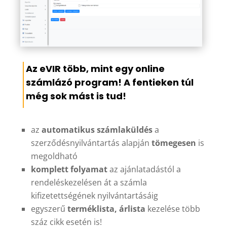
Az eVIR több, mint egy online
számlázó program! A fentieken túl
még sok mást is tud!
az
automatikus számlaküldés
a
szerződésnyilvántartás alapján
tömegesen
is
megoldható
komplett folyamat
az ajánlatadástól a
rendeléskezelésen át a számla
kifizetettségének nyilvántartásáig
egyszerű
terméklista, árlista
kezelése több
száz cikk esetén is!