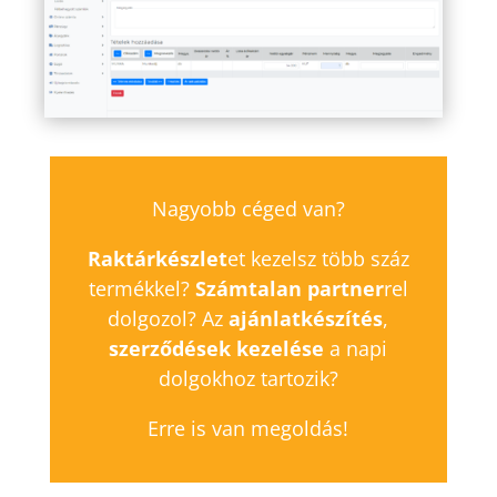
Nagyobb céged van?
Raktárkészlet
et kezelsz több száz
termékkel?
Számtalan partner
rel
dolgozol? Az
ajánlatkészítés
,
szerződések kezelése
a napi
dolgokhoz tartozik?
Erre is van megoldás!