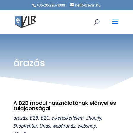
+36-20-220-4000
hello@evir.hu
árazás
A B2B modul használatának előnyei és
tulajdonságai
árazás
,
B2B
,
B2C
,
e-kereskedelem
,
Shopify
,
ShopRenter
,
Unas
,
webáruház
,
webshop
,