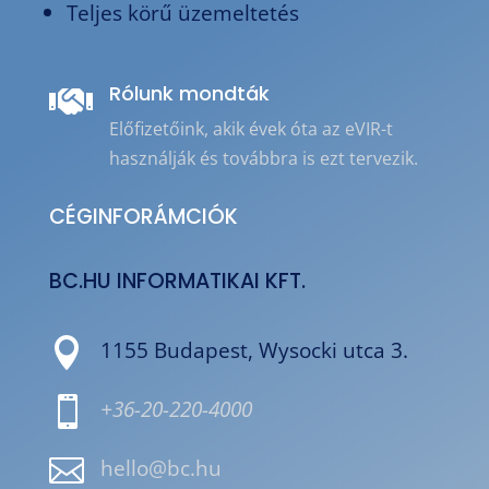
Teljes körű üzemeltetés
Rólunk mondták

Előfizetőink, akik évek óta az eVIR-t
használják és továbbra is ezt tervezik.
CÉGINFORÁMCIÓK
BC.HU INFORMATIKAI KFT.

1155 Budapest, Wysocki utca 3.

+36-20-220-4000

hello@bc.hu