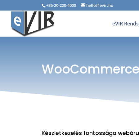
+36-20-220-4000
hello@evir.hu
eVIR Rends
WooCommerc
Készletkezelés fontossága webáruhá