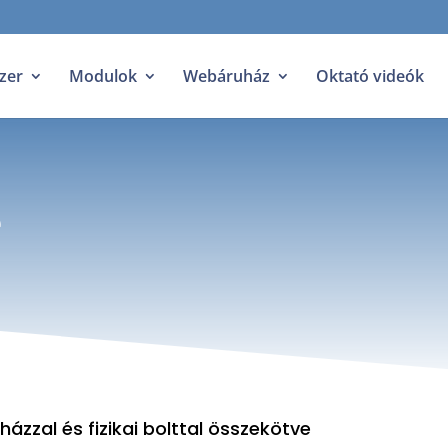
zer
Modulok
Webáruház
Oktató videók
e
zzal és fizikai bolttal összekötve