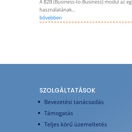
A B2B (Business-to-Business) modul az e
használatának...
bővebben
SZOLGÁLTATÁSOK
Bevezetési tanácsadás
Támogatás
Teljes körű üzemeltetés