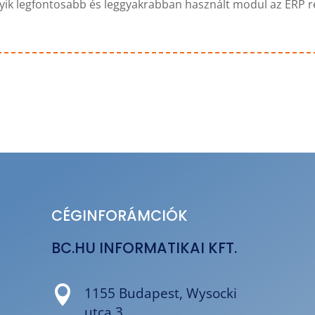
gyik legfontosabb és leggyakrabban használt modul az ERP
CÉGINFORÁMCIÓK
BC.HU INFORMATIKAI KFT.

1155 Budapest, Wysocki
utca 3.