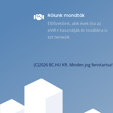
Rólunk mondták

Előfizetőink, akik évek óta az
eVIR-t használják és továbbra is
ezt tervezik.
(C)2026 BC.HU Kft. Minden jog fenntartva