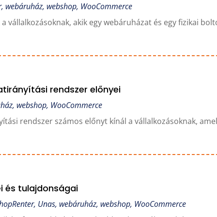
r
,
webáruház
,
webshop
,
WooCommerce
 a vállalkozásoknak, akik egy webáruházat és egy fizikai bol
tirányítási rendszer előnyei
uház
,
webshop
,
WooCommerce
yítási rendszer számos előnyt kínál a vállalkozásoknak, ame
 és tulajdonságai
hopRenter
,
Unas
,
webáruház
,
webshop
,
WooCommerce