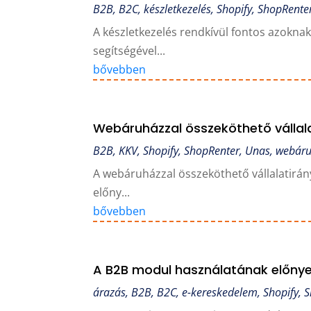
B2B
,
B2C
,
készletkezelés
,
Shopify
,
ShopRente
A készletkezelés rendkívül fontos azoknak
segítségével...
bővebben
Webáruházzal összeköthető vállala
B2B
,
KKV
,
Shopify
,
ShopRenter
,
Unas
,
webár
A webáruházzal összeköthető vállalatirán
előny...
bővebben
A B2B modul használatának előnyei
árazás
,
B2B
,
B2C
,
e-kereskedelem
,
Shopify
,
S