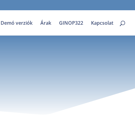
Demó verziók
Árak
GINOP322
Kapcsolat