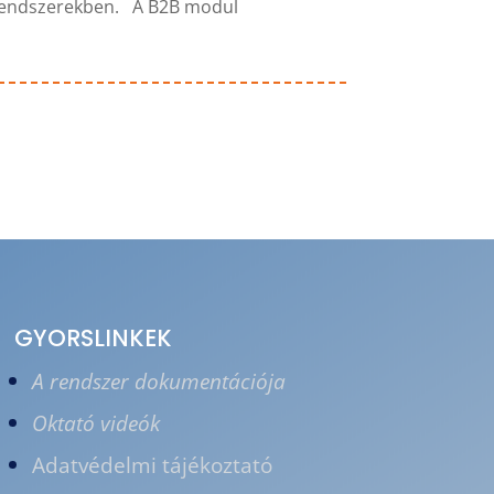
 rendszerekben. A B2B modul
GYORSLINKEK
A rendszer dokumentációja
Oktató videók
Adatvédelmi tájékoztató