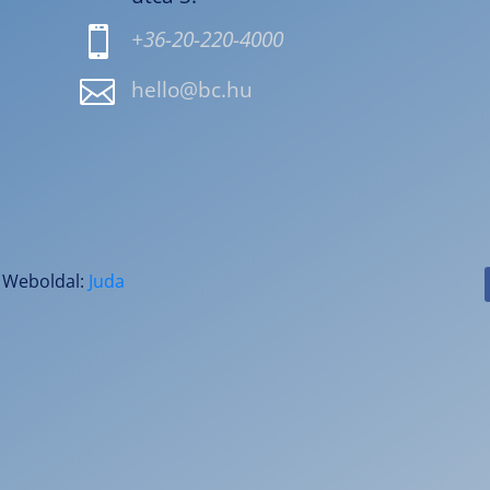

+36-20-220-4000

hello@bc.hu
! Weboldal:
Juda