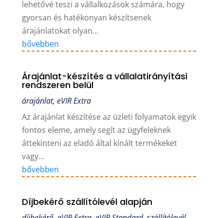
lehetővé teszi a vállalkozások számára, hogy
gyorsan és hatékonyan készítsenek
árajánlatokat olyan...
bővebben
Árajánlat-készítés a vállalatirányítási
rendszeren belül
árajánlat
,
eVIR Extra
Az árajánlat készítése az üzleti folyamatok egyik
fontos eleme, amely segít az ügyfeleknek
áttekinteni az eladó által kínált termékeket
vagy...
bővebben
Díjbekérő szállítólevél alapján
díjbekérő
,
eVIR Extra
,
eVIR Standard
,
szállítólevél