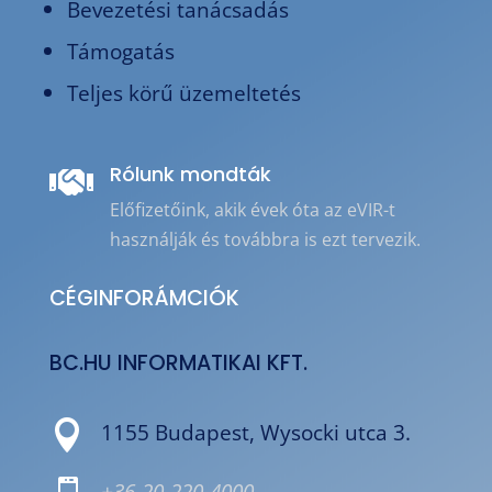
Bevezetési tanácsadás
Támogatás
Teljes körű üzemeltetés
Rólunk mondták

Előfizetőink, akik évek óta az eVIR-t
használják és továbbra is ezt tervezik.
CÉGINFORÁMCIÓK
BC.HU INFORMATIKAI KFT.

1155 Budapest, Wysocki utca 3.
+36-20-220-4000