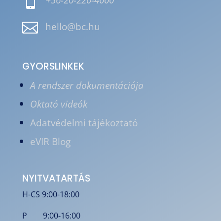


hello@bc.hu
GYORSLINKEK
A rendszer dokumentációja
Oktató videók
Adatvédelmi tájékoztató
eVIR Blog
NYITVATARTÁS
H-CS 9:00-18:00
P 9:00-16:00