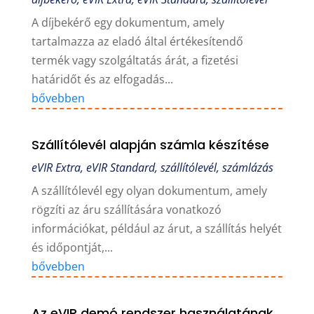
A díjbekérő egy dokumentum, amely
tartalmazza az eladó által értékesítendő
termék vagy szolgáltatás árát, a fizetési
határidőt és az elfogadás...
bővebben
Szállítólevél alapján számla készítése
eVIR Extra
,
eVIR Standard
,
szállítólevél
,
számlázás
A szállítólevél egy olyan dokumentum, amely
rögzíti az áru szállítására vonatkozó
információkat, például az árut, a szállítás helyét
és időpontját,...
bővebben
Az eVIR demó rendszer használatának