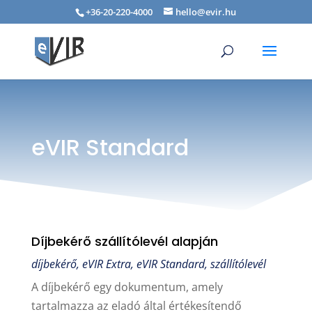
+36-20-220-4000
hello@evir.hu
eVIR Standard
Díjbekérő szállítólevél alapján
díjbekérő
,
eVIR Extra
,
eVIR Standard
,
szállítólevél
A díjbekérő egy dokumentum, amely
tartalmazza az eladó által értékesítendő