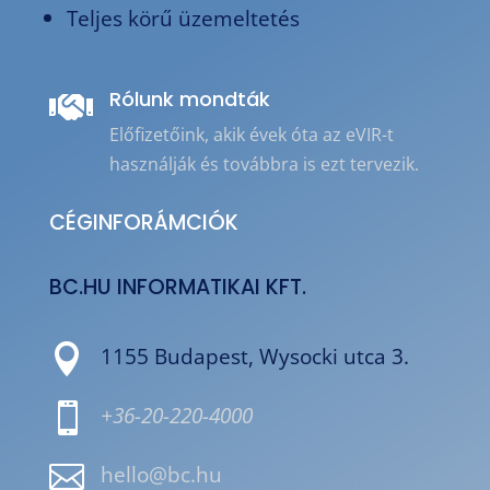
Teljes körű üzemeltetés
Rólunk mondták

Előfizetőink, akik évek óta az eVIR-t
használják és továbbra is ezt tervezik.
CÉGINFORÁMCIÓK
BC.HU INFORMATIKAI KFT.

1155 Budapest, Wysocki utca 3.

+36-20-220-4000

hello@bc.hu